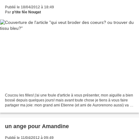
Publié le 18/04/2012 à 18:49
Par
p'tite fée Nougat
Coucou les filles! j'ai une foule d'article à vous présenter, mon aiguille a bien
bossé depuis quelques jours! mais avant toute chose je tiens à vous faire
partager ma joie: mon grand ami Etienne (et ami de Aurorenono aussi) va se
marier et j'en suis...
un ange pour Amandine
Publié le 11/04/2012 à 09:49