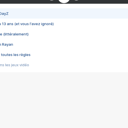
 DayZ
 a 13 ans (et vous l'avez ignoré)
e (littéralement)
im Rayan
 toutes les règles
s les jeux vidéo
us choquant de Rockstar ? - Le scandale BULLY
e plus moche de Steam
du RÊVE tourne au CAUCHEMAR
pendant 8 heures
it… à tort
umiliés par un jeu vidéo