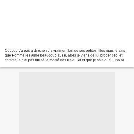
Coucou y'a pas à dire, je suis vraiment fan de ses petites filles mais je sais
que Pomme les aime beaucoup aussi, alors je viens de lui broder ceci et
comme je n'ai pas utilisé la moitié des fils du kit et que je sais que Luna aime
les gorjuss également,...